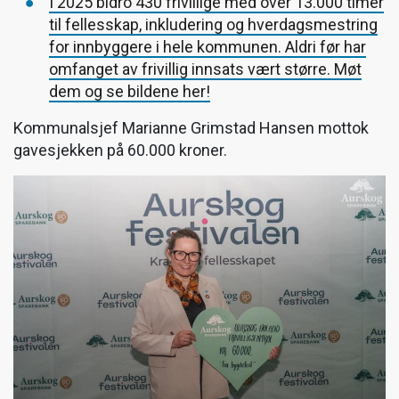
I 2025 bidro 430 frivillige med over 13.000 timer
til fellesskap, inkludering og hverdagsmestring
for innbyggere i hele kommunen. Aldri før har
omfanget av frivillig innsats vært større. Møt
dem og se bildene her!
Kommunalsjef Marianne Grimstad Hansen mottok
gavesjekken på 60.000 kroner.