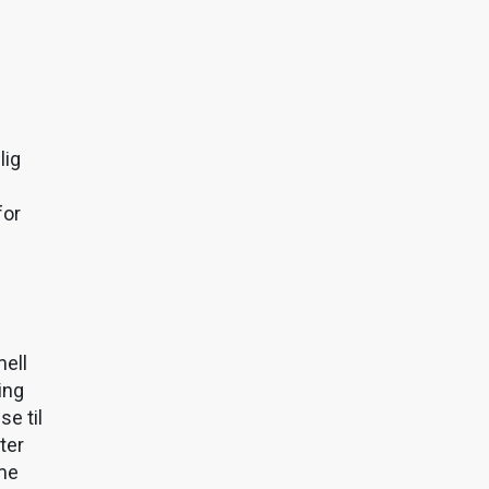
lig
for
mell
ing
se til
ter
mme