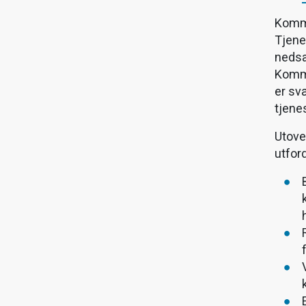
Kommu
Tjene
nedsa
Kommu
er sv
tjene
Utover
utfor