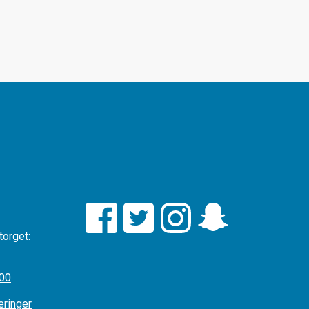
torget:
:00
æringer