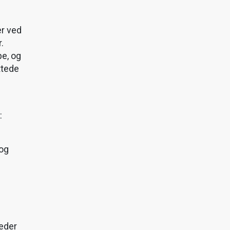
r ved
.
e, og
ttede
:
i
 og
eder