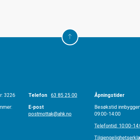
: 3226
Telefon
63 85 25 00
Åpningstider
mmer:
E-post
Besøkstid innbygger
postmottak@ahk.no
09:00-14:00
r:
Telefontid: 10:00-14
Tilgjengelighetserkl