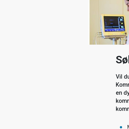
Sø
Vil 
Komm
en d
kommu
komm