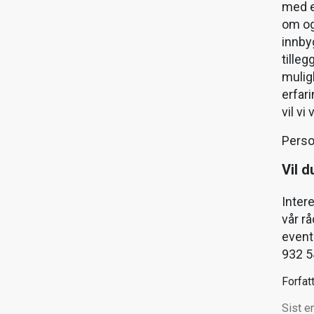
med e
om og
innby
tilleg
mulig
erfar
vil vi
Person
Vil d
Inter
vår rå
event
932 5
Forfat
Sist e