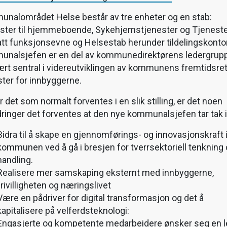
nalområdet Helse består av tre enheter og en stab:
ster til hjemmeboende, Sykehjemstjenester og Tjeneste
tt funksjonsevne og Helsestab herunder tildelingskontor
nalsjefen er en del av kommunedirektørens ledergrupp
ært sentral i videreutviklingen av kommunens fremtidsre
ster for innbyggerne.
 det som normalt forventes i en slik stilling, er det noen
dringer det forventes at den nye kommunalsjefen tar tak i
Bidra til å skape en gjennomførings- og innovasjonskraft 
kommunen ved å gå i bresjen for tverrsektoriell tenkning
handling.
Realisere mer samskaping eksternt med innbyggerne,
frivilligheten og næringslivet
Være en pådriver for digital transformasjon og det å
kapitalisere på velferdsteknologi:
Engasjerte og kompetente medarbeidere ønsker seg en l