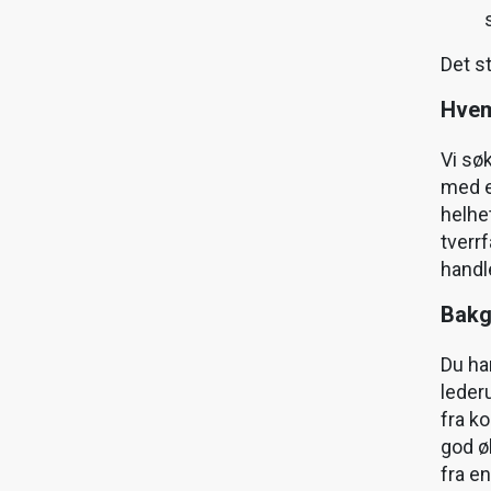
Det s
Hvem
Vi sø
med et
helhe
tverr
handl
Bakg
Du ha
leder
fra k
god ø
fra e