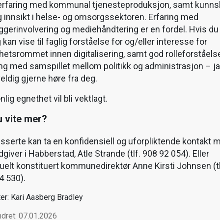
rfaring med kommunal tjenesteproduksjon, samt kunns
 innsikt i helse- og omsorgssektoren. Erfaring med
ggerinvolvering og mediehåndtering er en fordel. Hvis du 
g kan vise til faglig forståelse for og/eller interesse for
hetsrommet innen digitalisering, samt god rolleforståels
ing med samspillet mellom politikk og administrasjon – ja
 veldig gjerne høre fra deg.
lig egnethet vil bli vektlagt.
u vite mer?
esserte kan ta en konfidensiell og uforpliktende kontakt 
dgiver i Habberstad, Atle Strande (tlf. 908 92 054). Eller
uelt konstituert kommunedirektør Anne Kirsti Johnsen (tl
4 530).
ter: Kari Aasberg Bradley
ndret: 07.01.2026