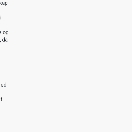
kap
i
e og
, da
med
f.