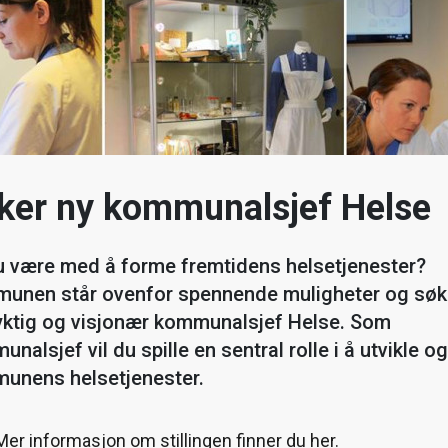
ker ny kommunalsjef Helse
du være med å forme fremtidens helsetjenester?
unen står ovenfor spennende muligheter og søk
yktig og visjonær kommunalsjef Helse. Som
nalsjef vil du spille en sentral rolle i å utvikle o
unens helsetjenester.
Mer informasjon om stillingen finner du her.