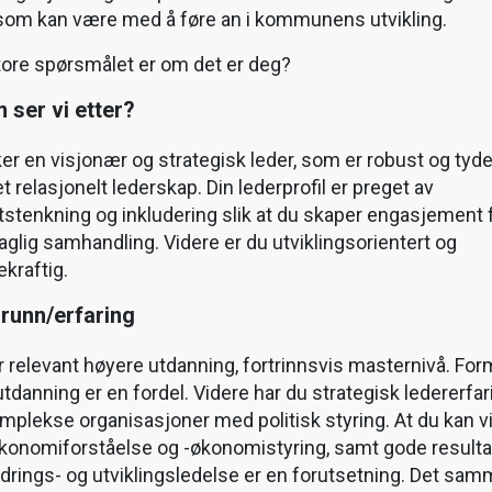
som kan være med å føre an i kommunens utvikling.
tore spørsmålet er om det er deg?
 ser vi etter?
ker en visjonær og strategisk leder, som er robust og tyde
 relasjonelt lederskap. Din lederprofil er preget av
tstenkning og inkludering slik at du skaper engasjement 
faglig samhandling. Videre er du utviklingsorientert og
ekraftig.
runn/erfaring
r relevant høyere utdanning, fortrinnsvis masternivå. For
utdanning er en fordel. Videre har du strategisk ledererfar
omplekse organisasjoner med politisk styring. At du kan vi
konomiforståelse og -økonomistyring, samt gode resulta
ndrings- og utviklingsledelse er en forutsetning. Det sa