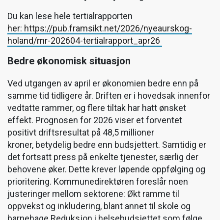
Du kan lese hele tertialrapporten
her: https://pub.framsikt.net/2026/nyeaurskog-
holand/mr-202604-tertialrapport_apr26
Bedre økonomisk situasjon
Ved utgangen av april er økonomien bedre enn på
samme tid tidligere år. Driften er i hovedsak innenfor
vedtatte rammer, og flere tiltak har hatt ønsket
effekt. Prognosen for 2026 viser et forventet
positivt driftsresultat på 48,5 millioner
kroner, betydelig bedre enn budsjettert. Samtidig er
det fortsatt press på enkelte tjenester, særlig der
behovene øker. Dette krever løpende oppfølging og
prioritering. Kommunedirektøren foreslår noen
justeringer mellom sektorene: Økt ramme til
oppvekst og inkludering, blant annet til skole og
barnehage Reduksjon i helsebudsjettet som følge