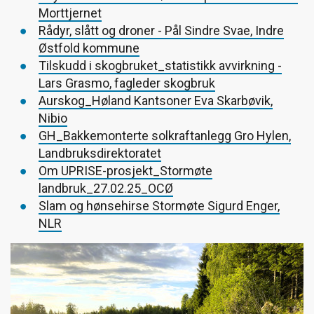
Morttjernet
Rådyr, slått og droner - Pål Sindre Svae, Indre
Østfold kommune
Tilskudd i skogbruket_statistikk avvirkning -
Lars Grasmo, fagleder skogbruk
Aurskog_Høland Kantsoner Eva Skarbøvik,
Nibio
GH_Bakkemonterte solkraftanlegg Gro Hylen,
Landbruksdirektoratet
Om UPRISE-prosjekt_Stormøte
landbruk_27.02.25_OCØ
Slam og hønsehirse Stormøte Sigurd Enger,
NLR